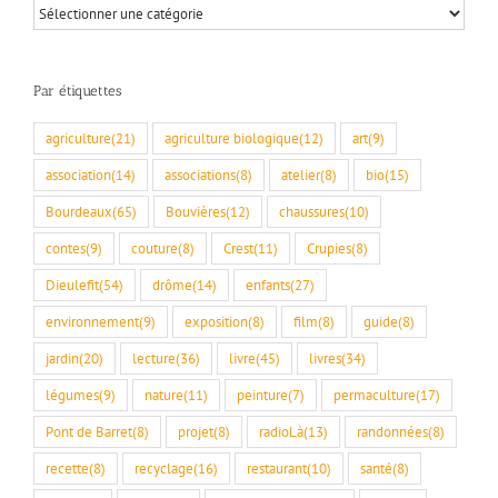
Par
rubriques
Par étiquettes
agriculture
(21)
agriculture biologique
(12)
art
(9)
association
(14)
associations
(8)
atelier
(8)
bio
(15)
Bourdeaux
(65)
Bouvières
(12)
chaussures
(10)
contes
(9)
couture
(8)
Crest
(11)
Crupies
(8)
Dieulefit
(54)
drôme
(14)
enfants
(27)
environnement
(9)
exposition
(8)
film
(8)
guide
(8)
jardin
(20)
lecture
(36)
livre
(45)
livres
(34)
légumes
(9)
nature
(11)
peinture
(7)
permaculture
(17)
Pont de Barret
(8)
projet
(8)
radioLà
(13)
randonnées
(8)
recette
(8)
recyclage
(16)
restaurant
(10)
santé
(8)