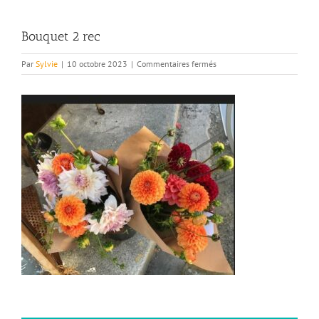
Bouquet 2 rec
sur
Par
Sylvie
|
10 octobre 2023
|
Commentaires fermés
Bouquet
2
rec