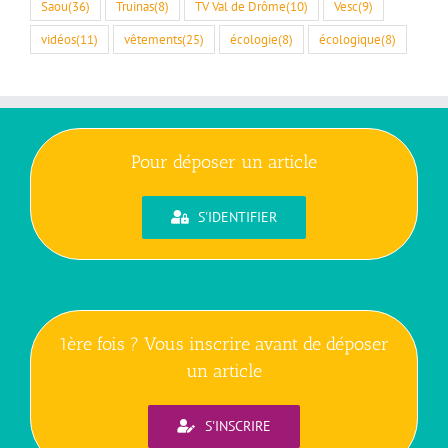
Saou
(36)
Truinas
(8)
TV Val de Drôme
(10)
Vesc
(9)
vidéos
(11)
vêtements
(25)
écologie
(8)
écologique
(8)
Pour déposer un article
S'IDENTIFIER
1ère fois ? Vous inscrire avant de déposer
un article
S'INSCRIRE